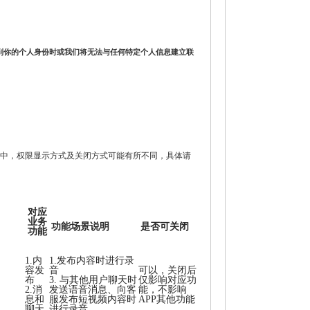
到你的个人身份时或我们将无法与任何特定个人信息建立联
中，权限显示方式及关闭方式可能有所不同，具体请
对应
业务
功能场景说明
是否可关闭
功能
1.内
1.发布内容时进行录
容发
音
可以，关闭后
布
3. 与其他用户聊天时
仅影响对应功
2.消
发送语音消息、向客
能，不影响
息和
服发布短视频内容时
APP其他功能
聊天
进行录音